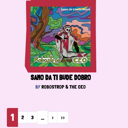
SAMO DA TI BUDE DOBRO
BY
ROBOSTROP & THE CEO
Pagination
1
…
Next page
Last page
2
3
›
››