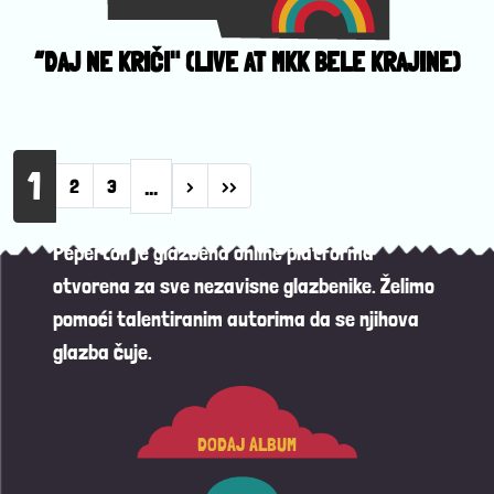
“DAJ NE KRIČI" (LIVE AT MKK BELE KRAJINE)
Pagination
1
…
Next page
Last page
2
3
›
››
Peperton je glazbena online platforma
otvorena za sve nezavisne glazbenike. Želimo
pomoći talentiranim autorima da se njihova
glazba čuje.
DODAJ ALBUM