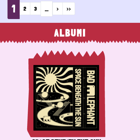
1
…
Next page
Last page
2
3
›
››
ALBUMI