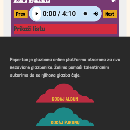
Soba 9
Nepoznato
Prev
Next
Prikaži listu
Peperton je glazbena online platforma otvorena za sve
nezavisne glazbenike. Želimo pomoći talentiranim
autorima da se njihova glazba čuje.
DODAJ ALBUM
DODAJ PJESMU