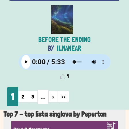
BEFORE THE ENDING
ILMANEAR
1
Pagination
1
…
Next page
Last page
2
3
›
››
Top 7 - top lista singlova by Peperton