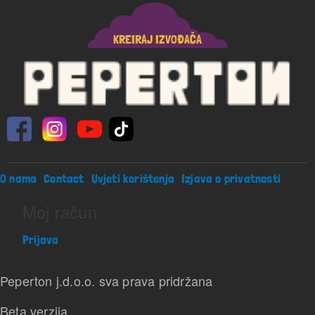
KREIRAJ IZVOĐAČA
Footer menu
O nama
Contact
Uvjeti korištenja
Izjava o privatnosti
Moj račun
Prijava
Peperton j.d.o.o. sva prava pridržana
Beta verzija