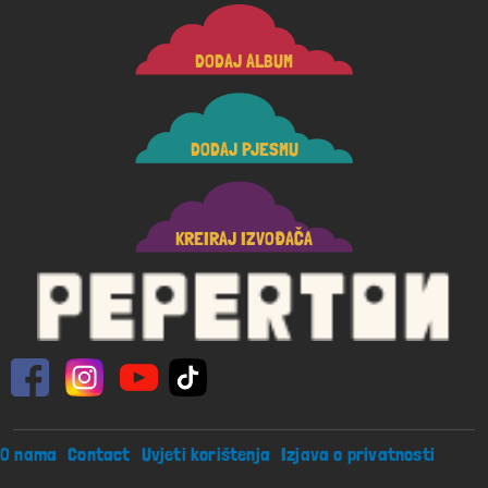
DODAJ ALBUM
DODAJ PJESMU
KREIRAJ IZVOĐAČA
Footer menu
O nama
Contact
Uvjeti korištenja
Izjava o privatnosti