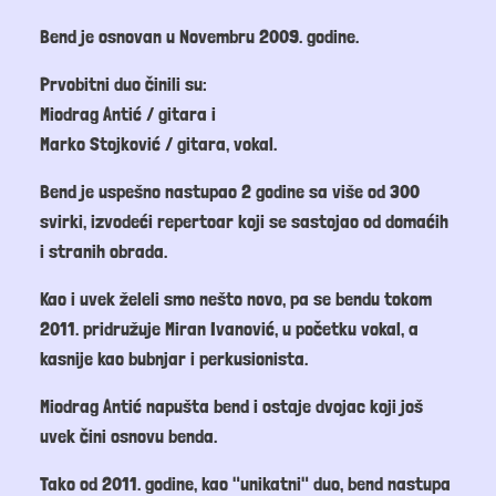
Bend je osnovan u Novembru 2009. godine.
Prvobitni duo činili su:
Miodrag Antić / gitara i
Marko Stojković / gitara, vokal.
Bend je uspešno nastupao 2 godine sa više od 300
svirki, izvodeći repertoar koji se sastojao od domaćih
i stranih obrada.
Kao i uvek želeli smo nešto novo, pa se bendu tokom
2011. pridružuje Miran Ivanović, u početku vokal, a
kasnije kao bubnjar i perkusionista.
Miodrag Antić napušta bend i ostaje dvojac koji još
uvek čini osnovu benda.
Tako od 2011. godine, kao "unikatni" duo, bend nastupa