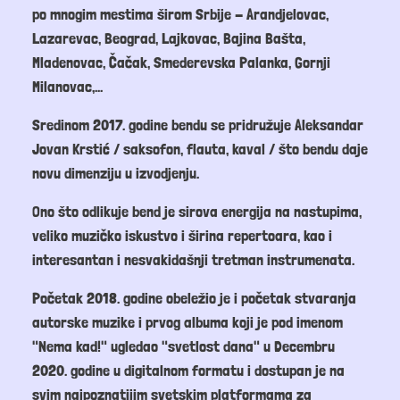
po mnogim mestima širom Srbije - Arandjelovac,
Lazarevac, Beograd, Lajkovac, Bajina Bašta,
Mladenovac, Čačak, Smederevska Palanka, Gornji
Milanovac,...
Sredinom 2017. godine bendu se pridružuje Aleksandar
Jovan Krstić / saksofon, flauta, kaval / što bendu daje
novu dimenziju u izvodjenju.
Ono što odlikuje bend je sirova energija na nastupima,
veliko muzičko iskustvo i širina repertoara, kao i
interesantan i nesvakidašnji tretman instrumenata.
Početak 2018. godine obeležio je i početak stvaranja
autorske muzike i prvog albuma koji je pod imenom
"Nema kad!" ugledao "svetlost dana" u Decembru
2020. godine u digitalnom formatu i dostupan je na
svim najpoznatijim svetskim platformama za