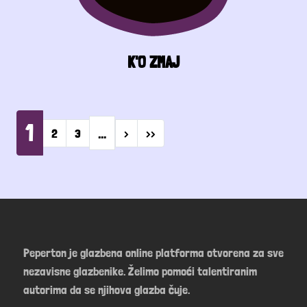
K'O ZMAJ
Pagination
1
…
Next page
Last page
2
3
›
››
Peperton je glazbena online platforma otvorena za sve
nezavisne glazbenike. Želimo pomoći talentiranim
autorima da se njihova glazba čuje.