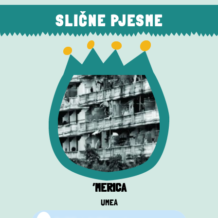
SLIČNE PJESME
‘MERICA
UMEA