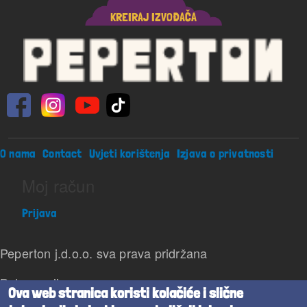
KREIRAJ IZVOĐAČA
Footer menu
O nama
Contact
Uvjeti korištenja
Izjava o privatnosti
Moj račun
Prijava
Peperton j.d.o.o. sva prava pridržana
Beta verzija
Ova web stranica koristi kolačiće i slične