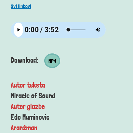
Svi linkovi
MP4 datoteka
Download:
MP4
Autor teksta
Miracle of Sound
Autor glazbe
Edo Muminovic
Aranžman