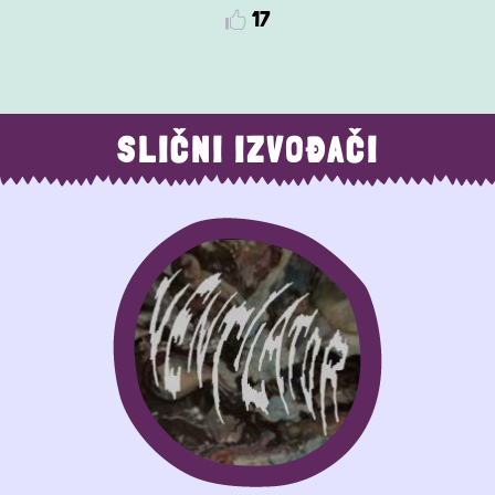
17
SLIČNI IZVOĐAČI