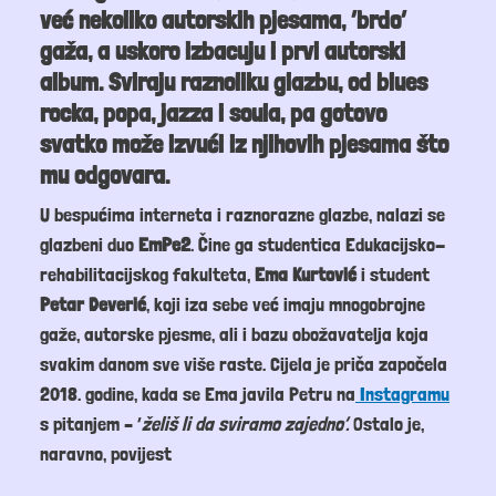
već nekoliko autorskih pjesama, ‘brdo’
gaža, a uskoro izbacuju i prvi autorski
album. Sviraju raznoliku glazbu, od blues
rocka, popa, jazza i soula, pa gotovo
svatko može izvući iz njihovih pjesama što
mu odgovara.
U bespućima interneta i raznorazne glazbe, nalazi se
glazbeni duo
EmPe2
. Čine ga studentica Edukacijsko-
rehabilitacijskog fakulteta,
Ema Kurtović
i student
Petar Deverić
, koji iza sebe već imaju mnogobrojne
gaže, autorske pjesme, ali i bazu obožavatelja koja
svakim danom sve više raste. Cijela je priča započela
2018. godine, kada se Ema javila Petru na
Instagramu
s pitanjem – ‘
želiš li da sviramo zajedno’.
Ostalo je,
naravno, povijest