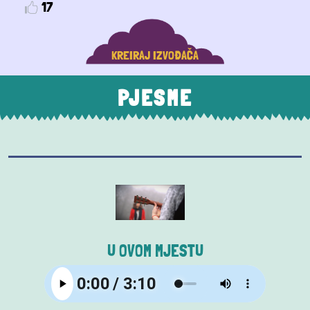
17
KREIRAJ IZVOĐAČA
PJESME
U OVOM MJESTU