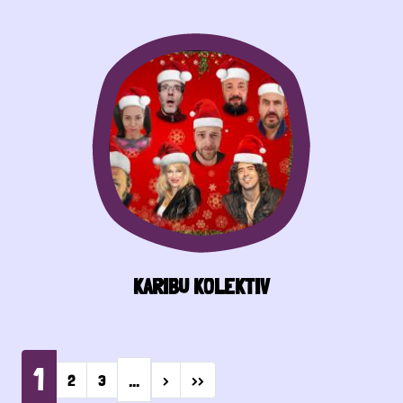
KARIBU KOLEKTIV
Pagination
1
…
Next page
Last page
2
3
›
››