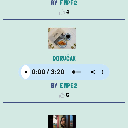
EMPE2
4
DORUČAK
EMPE2
6