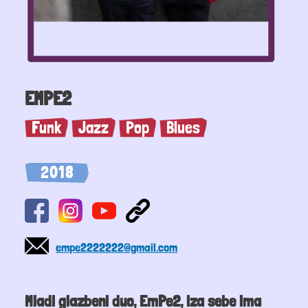
EMPE2
Funk
Jazz
Pop
Blues
2018
empe2222222@gmail.com
Mladi glazbeni duo, EmPe2, iza sebe ima