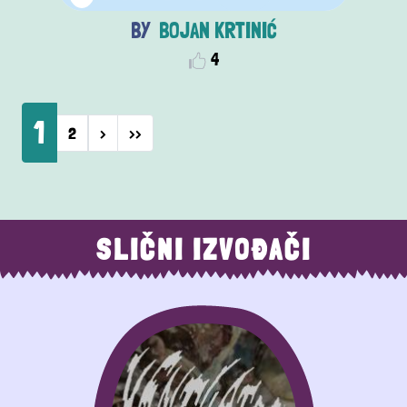
BOJAN KRTINIĆ
4
Pagination
1
Next page
Last page
2
›
››
SLIČNI IZVOĐAČI