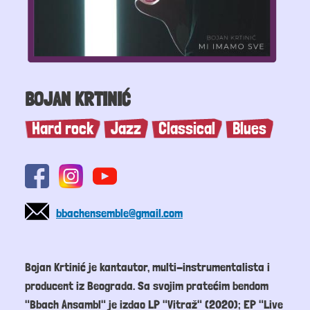
BOJAN KRTINIĆ
Hard rock
Jazz
Classical
Blues
bbachensemble@gmail.com
Bojan Krtinić je kantautor, multi-instrumentalista i
producent iz Beograda. Sa svojim pratećim bendom
"Bbach Ansambl" je izdao LP "Vitraž" (2020); EP "Live