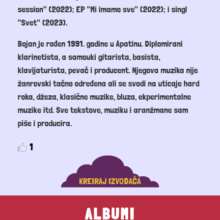
session" (2022); EP "Mi imamo sve" (2022); i singl
"Svet" (2023).
Bojan je rođen 1991. godine u Apatinu. Diplomirani
klarinetista, a samouki gitarista, basista,
klavijaturista, pevač i producent. Njegova muzika nije
žanrovski tačno određena ali se svodi na uticaje hard
roka, džeza, klasične muzike, bluza, ekperimentalne
muzike itd. Sve tekstove, muziku i aranžmane sam
piše i producira.
1
KREIRAJ IZVOĐAČA
ALBUMI