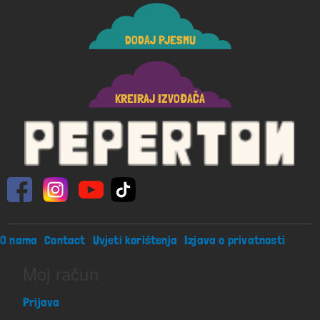
DODAJ PJESMU
KREIRAJ IZVOĐAČA
Footer menu
O nama
Contact
Uvjeti korištenja
Izjava o privatnosti
Moj račun
Prijava