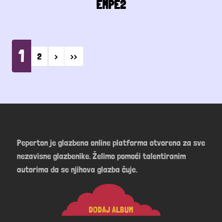
EMPE2
Pagination
1
Next page
Last page
2
›
››
Peperton je glazbena online platforma otvorena za sve
nezavisne glazbenike. Želimo pomoći talentiranim
autorima da se njihova glazba čuje.
DODAJ ALBUM