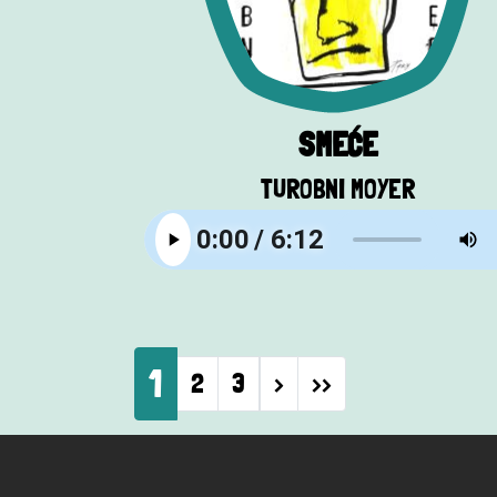
SMEĆE
TUROBNI MOYER
Pagination
1
Next page
Last page
2
3
›
››