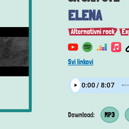
ELENA
Alternativni rock
Ex
Svi linkovi
MP3 datotek
MP4
Download:
MP3