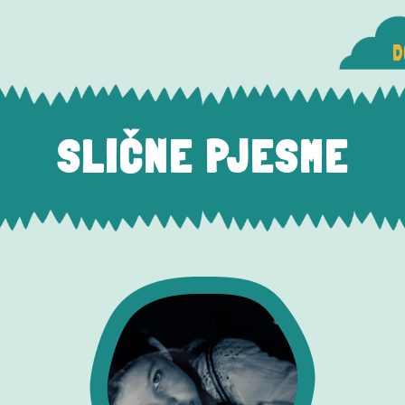
D
SLIČNE PJESME