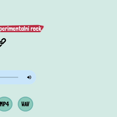
perimentalni rock
a
 datoteka
Wav datoteka
MP4
WAV