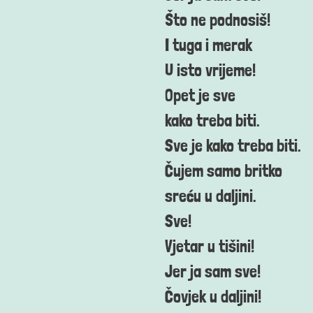
Što ne podnosiš!
I tuga i merak
U isto vrijeme!
Opet je sve
kako treba biti.
Sve je kako treba biti.
Čujem samo britko
sreću u daljini.
Sve!
Vjetar u tišini!
Jer ja sam sve!
Čovjek u daljini!