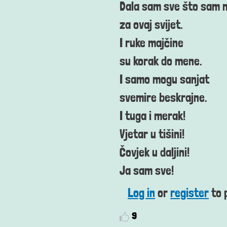
Dala sam sve što sam 
za ovaj svijet.
I ruke majčine
su korak do mene.
I samo mogu sanjat
svemire beskrajne.
I tuga i merak!
Vjetar u tišini!
Čovjek u daljini!
Ja sam sve!
Log in
or
register
to 
9