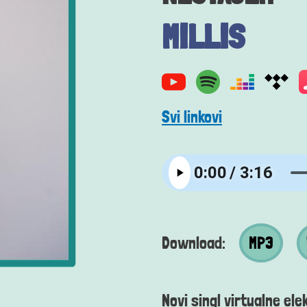
MILLIS
Svi linkovi
MP3 datotek
Wav
Download:
MP3
Novi singl virtualne ele