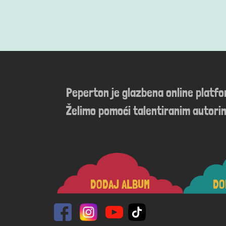
Peperton je glazbena online platf
Želimo pomoći talentiranim autorim
DODAJ ALBUM
DO