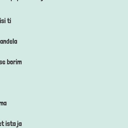
si ti
 anđela
se borim
ama
t ista ja