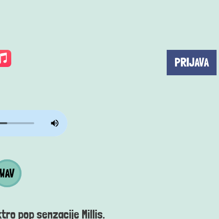
PRIJAVA
a
 datoteka
WAV
ktro pop senzacije Millis.