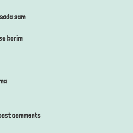
 sada sam
se borim
ama
post comments