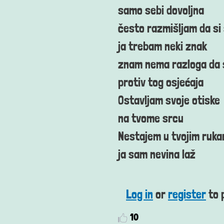
samo sebi dovoljna
često razmišljam da si
ja trebam neki znak
znam nema razloga da 
protiv tog osjećaja
Ostavljam svoje otiske
na tvome srcu
Nestajem u tvojim ruk
ja sam nevina laž
Log in
or
register
to 
10