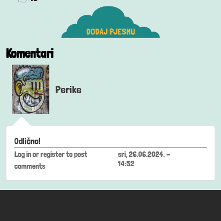
DODAJ PJESMU
Komentari
Perike
Odlično!
Log in
or
register
to post
sri, 26.06.2024. -
14:52
comments