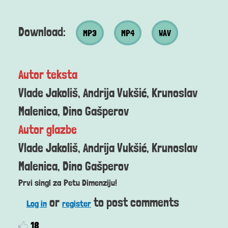
MP3 datoteka
MP4 datoteka
Wav datoteka
Download:
MP3
MP4
WAV
Autor teksta
Vlade Jakoliš, Andrija Vukšić, Krunoslav
Malenica, Dino Gašperov
Autor glazbe
Vlade Jakoliš, Andrija Vukšić, Krunoslav
Malenica, Dino Gašperov
Prvi singl za Petu Dimenziju!
or
to post comments
Log in
register
18