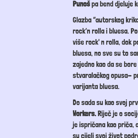
Punoš
pa bend djeluje 
Glazba “autorskog krika
rock’n rolla i bluesa.
Po
više rock' n rolla, dok
bluesa,
no sve su to sam
zajedno kao da se bore 
stvaralačkog opusa- pr
varijanta bluesa.
Do sada su kao svoj prvi
Workers
.
Riječ je o
socij
je
ispričana kao priča, 
su cijeli svoj život pod