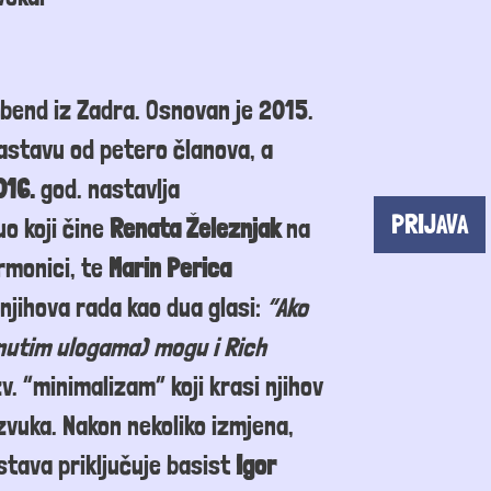
bend iz Zadra. Osnovan je 2015.
sastavu
od petero
članova, a
016.
god
.
nastavlja
PRIJAVA
uo
koji čine
Renata Železnjak
na
armonici, te
Marin Perica
njihova rada kao dua glasi:
“Ako
nutim ulogama) mogu i Rich
v.
“minimalizam”
koji krasi njihov
 zvuka.
Nakon nekoliko izmjena,
ostava
priključuje basist
Igor