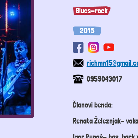
Blues-rock
2015
richmn15@gmail.
0959043017
Članovi benda:
Renata Železnjak- voka
Igor Punoš- bas, back 