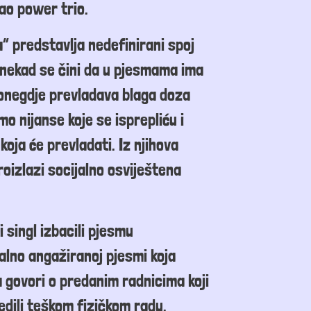
kao
power
trio.
” predstavlja nedefinirani spoj
nekad se
čini da u pjesmama ima
 ponegdje prevladava blaga doza
o nijanse koje se isprepliću i
koja će prevladati
. Iz njihova
oizlazi socijalno osviještena
 singl izbacili pjesmu
alno angažiran
oj
pjesm
i koja
a govori o predanim radnicima koji
redili teškom fizičkom radu,