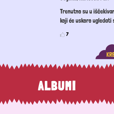
Trenutno su u iščekiva
koji će uskoro ugledati 
7
KR
ALBUMI