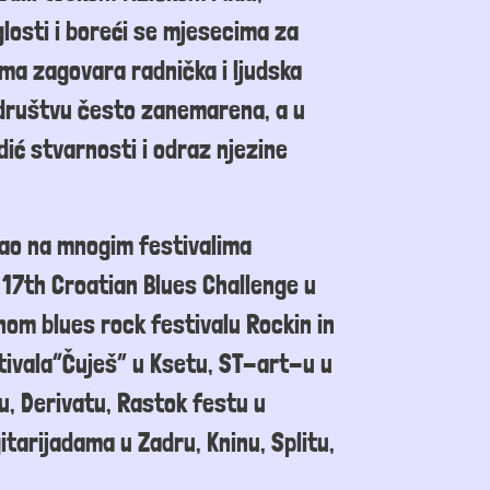
losti i boreći se mjesecima za
ma zagovara radnička i ljudska
u društvu često zanemarena
, a u
dić
stvarnosti i odraz njezine
ao na mnogim festivalima
 17
th
Croatian Blues Challenge u
nom blues rock festivalu
Rockin in
tivala“Čuješ” u Ksetu, ST-art-u
u
u, Derivatu, Rastok festu u
itarijadama u Zadru, Kninu, Splitu,