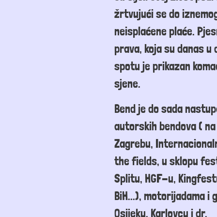
žrtvujući se do iznemog
neisplaćene plaće. Pjes
prava, koja su danas 
spotu
je
prikazan koma
sjene.
Bend je do sada nastup
autorskih bendova (
na
Zagrebu, Internacional
the fields, u
sklopu fes
Splitu
, HGF-u, Kingfest
BiH
...),
motorijadama i g
Osijeku, Karlovcu i dr.