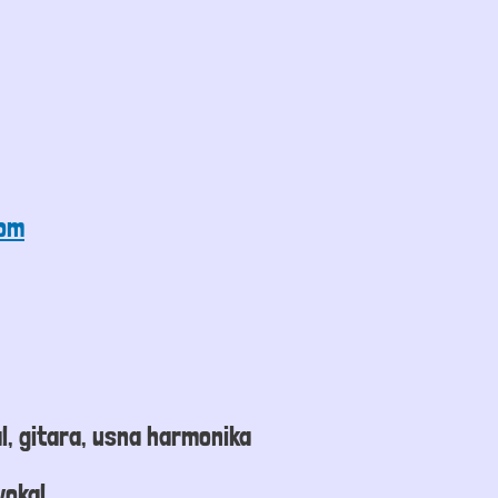
com
l, gitara, usna harmonika
vokal