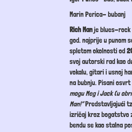
Marin Perica- bubanj
Rich Man
je blues-rock 
god. najprije u punom 
spletom okolnosti
od
2
svoj
autorski
rad kao d
vokalu, gitari i usnoj h
na
bubnju.
Pisani osvrt 
mogu Meg i Jack (u obr
Man!”
Predstavljajući
tz
izričaj kroz bogatstvo
bendu
se
kao stalna p