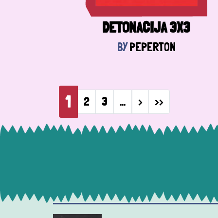
DETONACIJA 3X3
BY
PEPERTON
Pagination
1
Next page
Last page
2
3
…
›
››