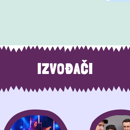
IZVOĐAČI