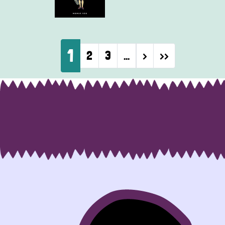
Pagination
1
Next page
Last page
2
3
…
›
››