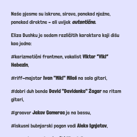
Naše pjesme su iskrene, sirove, ponekad nježne,
ponekad direktne – ali uvijek
autentične.
Eliza Dushku je sedam različitih karaktera koji dišu
kao jedno:
#karizmatični frontmen, vokalist
Viktor “Viki”
Habazin
,
#riff-majstor
Ivan "Miki" Miloš
na solo gitari,
#dobri duh benda
David "Davidenko" Žagar
na ritam
gitari,
#groover
Jakov Gomerac
je na bassu,
#iskusni bubnjarski pogon vodi
Aleks Ignjatov
,