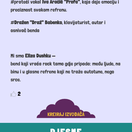
#prateći vokal
Iva Aračić "Profa"
, koja daje emociju i
preciznost svakom refrenu.
#
Dražen "Draž" Babenko
, klavijaturist, autor i
osnivač benda
Mi smo
Eliza Dushku
—
bend koji vraća rock tamo gdje pripada: među ljude, na
binu i u glasne refrene koji ne traže autotune, nego
srce.
2
KREIRAJ IZVOĐAČA