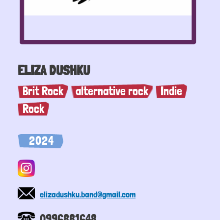
ELIZA DUSHKU
Brit Rock
alternative rock
Indie
Rock
2024
elizadushku.band@gmail.com
0996881648