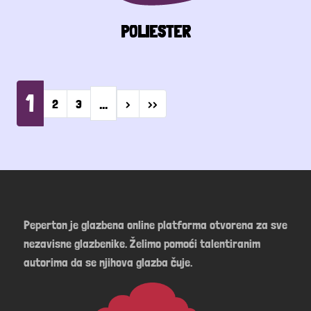
POLIESTER
Pagination
1
…
Next page
Last page
2
3
›
››
Peperton je glazbena online platforma otvorena za sve
nezavisne glazbenike. Želimo pomoći talentiranim
autorima da se njihova glazba čuje.