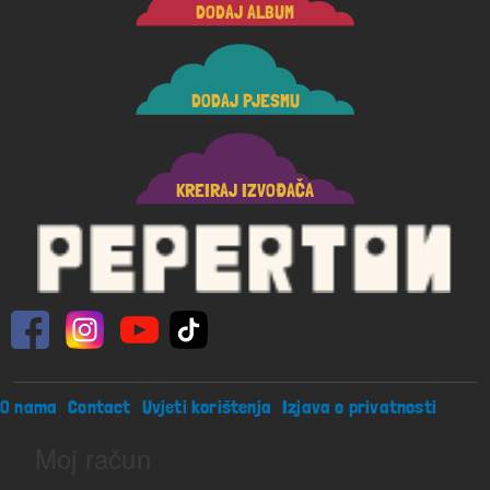
DODAJ ALBUM
DODAJ PJESMU
KREIRAJ IZVOĐAČA
Footer menu
O nama
Contact
Uvjeti korištenja
Izjava o privatnosti
Moj račun