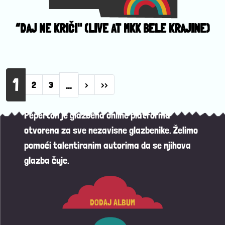
“DAJ NE KRIČI" (LIVE AT MKK BELE KRAJINE)
Pagination
1
…
Next page
Last page
2
3
›
››
Peperton je glazbena online platforma
otvorena za sve nezavisne glazbenike. Želimo
pomoći talentiranim autorima da se njihova
glazba čuje.
DODAJ ALBUM