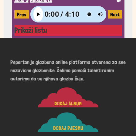
Soba 9
Nepoznato
Prev
Next
Prikaži listu
Peperton je glazbena online platforma otvorena za sve
nezavisne glazbenike. Želimo pomoći talentiranim
autorima da se njihova glazba čuje.
DODAJ ALBUM
DODAJ PJESMU