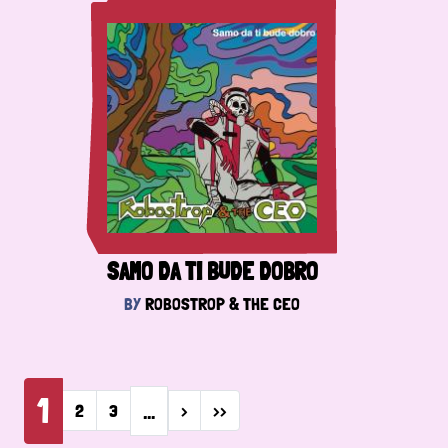
SAMO DA TI BUDE DOBRO
BY
ROBOSTROP & THE CEO
Pagination
1
…
Next page
Last page
2
3
›
››