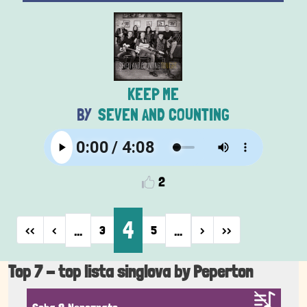
KEEP ME
SEVEN AND COUNTING
2
Pagination
4
…
…
First page
Previous page
Next page
Last page
‹‹
‹
3
5
›
››
Top 7 - top lista singlova by Peperton