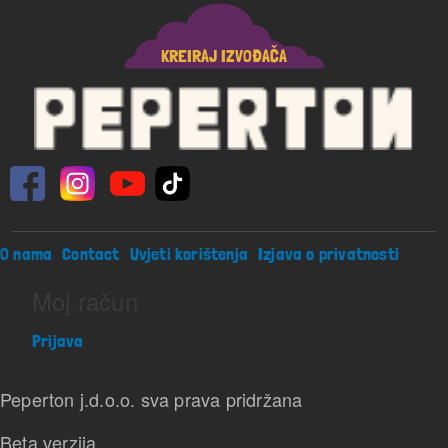
KREIRAJ IZVOĐAČA
Footer menu
O nama
Contact
Uvjeti korištenja
Izjava o privatnosti
Moj račun
Prijava
Peperton j.d.o.o. sva prava pridržana
Beta verzija