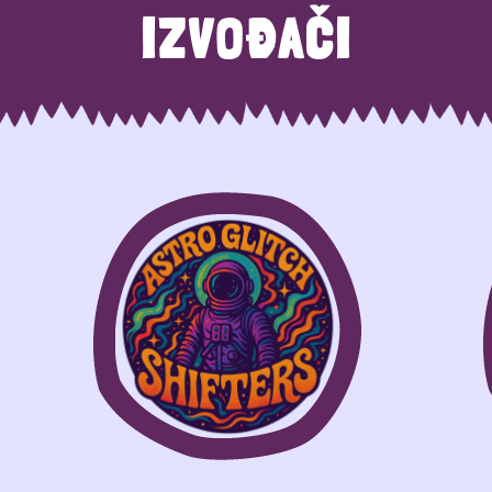
IZVOĐAČI