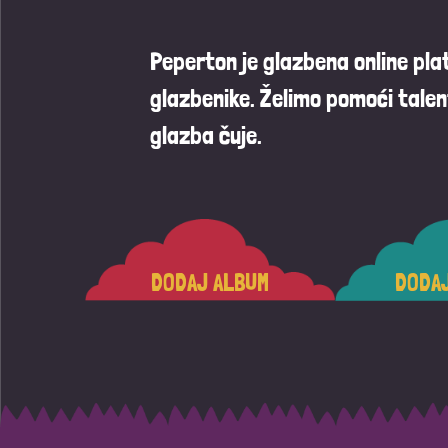
Peperton je glazbena online pl
glazbenike. Želimo pomoći talen
glazba čuje.
DODAJ ALBUM
DODA