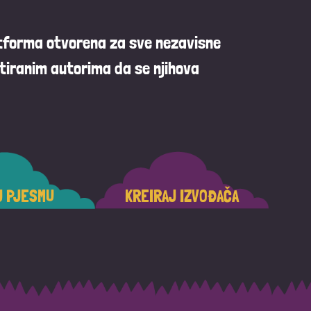
atforma otvorena za sve nezavisne
tiranim autorima da se njihova
J PJESMU
KREIRAJ IZVOĐAČA