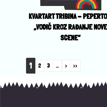
KVARTART TRIBINA - PEPERTO
„VODIČ KROZ RAĐANJE NOV
SCENE”
Pagination
1
Next page
Last page
2
3
…
›
››