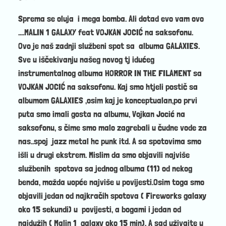
Sprema se oluja i mega bomba. Ali dotad evo vam ovo
....MALIN 1 GALAXY feat VOJKAN JOCIĆ na saksofonu.
Ovo je naš zadnji službeni spot sa albuma GALAXIES.
Sve u iščekivanju našeg novog tj idućeg
instrumentalnog albuma HORROR IN THE FILAMENT sa
VOJKAN JOCIĆ na saksofonu. Kaj smo htjeli postič sa
albumom GALAXIES ,osim kaj je konceptualan,po prvi
puta smo imali gosta na albumu, Vojkan Jocić na
saksofonu, s čime smo malo zagrebali u čudne vode za
nas..spoj jazz metal hc punk itd. A sa spotovima smo
išli u drugi ekstrem. Mislim da smo objavili najviše
službenih spotova sa jednog albuma (11) od nekog
benda, možda uopće najviše u povijesti.Osim toga smo
objavili jedan od najkračih spotova ( Fireworks galaxy
oko 15 sekundi) u povijesti, a bogami i jedan od
najdužih ( Malin 1 galaxy oko 15 min). A sad uživajte u