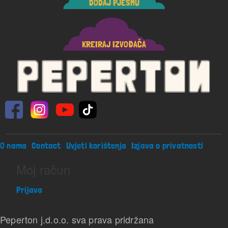
DODAJ PJESMU
KREIRAJ IZVOĐAČA
Footer menu
O nama
Contact
Uvjeti korištenja
Izjava o privatnosti
Moj račun
Prijava
Peperton j.d.o.o. sva prava pridržana