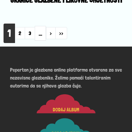
GRANICE GLAZBENE I LIKOVNE UMJETNOSTI
Pagination
1
…
Next page
Last page
2
3
›
››
Peperton je glazbena online platforma otvorena za sve
nezavisne glazbenike. Želimo pomoći talentiranim
autorima da se njihova glazba čuje.
DODAJ ALBUM