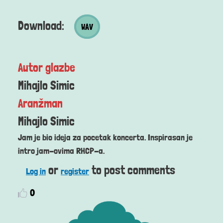
Wav datoteka
Download:
WAV
Autor glazbe
Mihajlo Simic
Aranžman
Mihajlo Simic
Jam je bio ideja za pocetak koncerta. Inspirasan je
intro jam-ovima RHCP-a.
or
to post comments
Log in
register
0