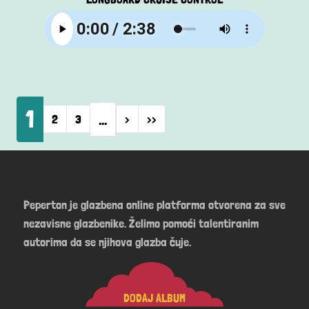
Pagination
1
…
Next page
Last page
2
3
›
››
Peperton je glazbena online platforma otvorena za sve
nezavisne glazbenike. Želimo pomoći talentiranim
autorima da se njihova glazba čuje.
DODAJ ALBUM