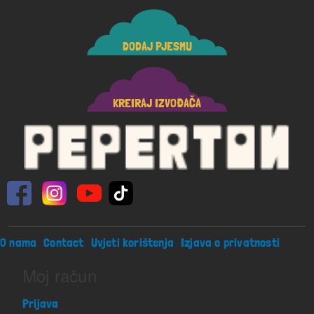
DODAJ PJESMU
KREIRAJ IZVOĐAČA
Footer menu
O nama
Contact
Uvjeti korištenja
Izjava o privatnosti
Moj račun
Prijava