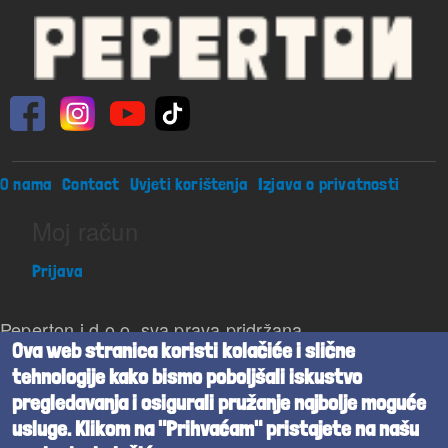
Footer menu
O nama
Contact
Uvjeti korištenja
Izjava o privatnosti
Moj račun
Prijava
Peperton j.d.o.o. sva prava pridržana
Ova web stranica koristi kolačiće i slične
Beta verzija
tehnologije kako bismo poboljšali iskustvo
pregledavanja i osigurali pružanje najbolje moguće
Powered by
Cognita
usluge. Klikom na "Prihvaćam" pristajete na našu