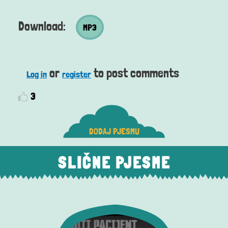
MP3 datoteka
Download:
MP3
or
to post comments
Log in
register
3
DODAJ PJESMU
SLIČNE PJESME