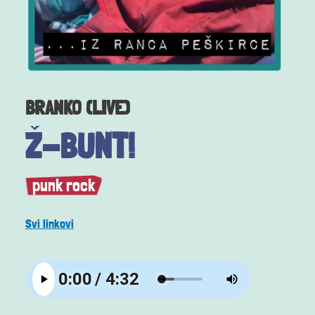
BRANKO (LIVE)
Ž-BUNT!
punk rock
Svi linkovi