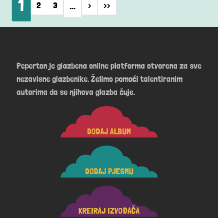
1
…
Next page
Last page
2
3
›
››
Peperton je glazbena online platforma otvorena za sve
nezavisne glazbenike. Želimo pomoći talentiranim
autorima da se njihova glazba čuje.
DODAJ ALBUM
DODAJ PJESMU
KREIRAJ IZVOĐAČA