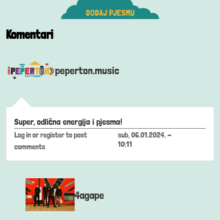
DODAJ PJESMU
Komentari
peperton.music
Super, odlična energija i pjesma!
Log in
or
register
to post
sub, 06.01.2024. -
10:11
comments
4agape