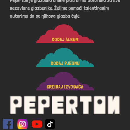
Peperton je glazbena online platforma otvorena za sve
nezavisne glazbenike. Želimo pomoći talentiranim
autorima da se njihova glazba čuje.
DODAJ ALBUM
DODAJ PJESMU
KREIRAJ IZVOĐAČA