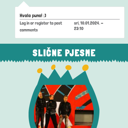
In reply to
Super, odlična energija i…
by
peperton.music
Hvala puno! :)
Log in
or
register
to post
sri, 10.01.2024. -
23:10
comments
SLIČNE PJESME