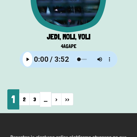
JEDI, MOLI, VOLI
4AGAPE
Pagination
1
…
Next page
Last page
2
3
›
››