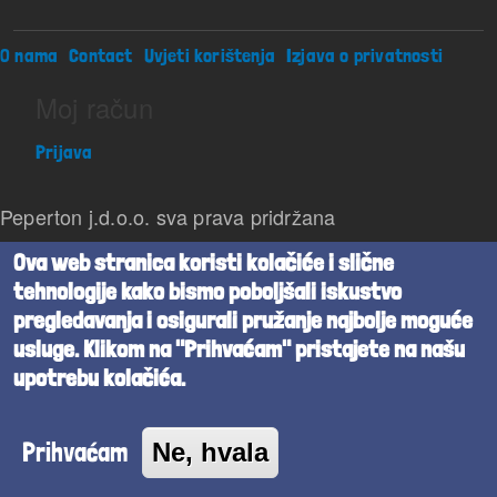
Footer menu
O nama
Contact
Uvjeti korištenja
Izjava o privatnosti
Moj račun
Prijava
Peperton j.d.o.o. sva prava pridržana
Ova web stranica koristi kolačiće i slične
Beta verzija
tehnologije kako bismo poboljšali iskustvo
Powered by
Cognita
pregledavanja i osigurali pružanje najbolje moguće
usluge. Klikom na "Prihvaćam" pristajete na našu
upotrebu kolačića.
Prihvaćam
Ne, hvala