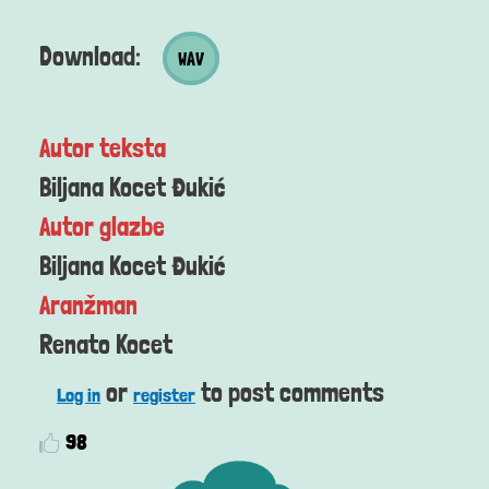
Wav datoteka
Download:
WAV
Autor teksta
Biljana Kocet Đukić
Autor glazbe
Biljana Kocet Đukić
Aranžman
Renato Kocet
or
to post comments
Log in
register
98